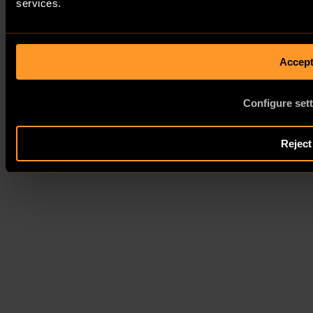
services.
Sélectionnez votre langue
Accep
English
Deutsch
Configure set
Français
Reject