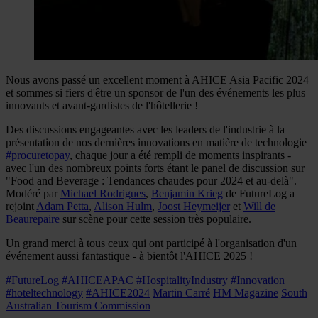
Nous avons passé un excellent moment à AHICE Asia Pacific 2024
et sommes si fiers d'être un sponsor de l'un des événements les plus
innovants et avant-gardistes de l'hôtellerie !
Des discussions engageantes avec les leaders de l'industrie à la
présentation de nos dernières innovations en matière de technologie
#procuretopay
, chaque jour a été rempli de moments inspirants -
avec l'un des nombreux points forts étant le panel de discussion sur
"Food and Beverage : Tendances chaudes pour 2024 et au-delà".
Modéré par
Michael Rodrigues
,
Benjamin Krieg
de FutureLog a
rejoint
Adam Petta
,
Alison Hulm
,
Joost Heymeijer
et
Will de
Beaurepaire
sur scène pour cette session très populaire.
Un grand merci à tous ceux qui ont participé à l'organisation d'un
événement aussi fantastique - à bientôt l'AHICE 2025 !
#FutureLog
#AHICEAPAC
#HospitalityIndustry
#Innovation
#hoteltechnology
#AHICE2024
Martin Carré
HM Magazine
South
Australian Tourism Commission