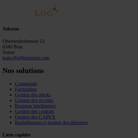
Adresse
Oberneuhofstrasse 12
6340 Baar
Suisse
team.fl(at)futurelog.com
Nos solutions
Commande
Facturation
Gestion des stocks
Gestion des recettes
Business Intelligence
Gestion des contrats
Gestion des CAPEX
Budgétisation et gestion des dépenses
Liens rapides