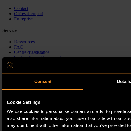
Contact
Offres d’emploi
Entreprise
Service
Ressources
FAQ
Centre d’assistance
System Status Dashboard
LinkedIn
Français
Consent
Detail
Code de conduite des employés
Code de conduite des partenaires commerciaux
Déclaration de confidentialité
Cookie Settings
Mentions légales
Clause de non-responsabilité
We use cookies to personalise content and ads, to provide so
also share information about your use of our site with our so
Ⓒ 2026 FutureLog AG
may combine it with other information that you’ve provided to
Français