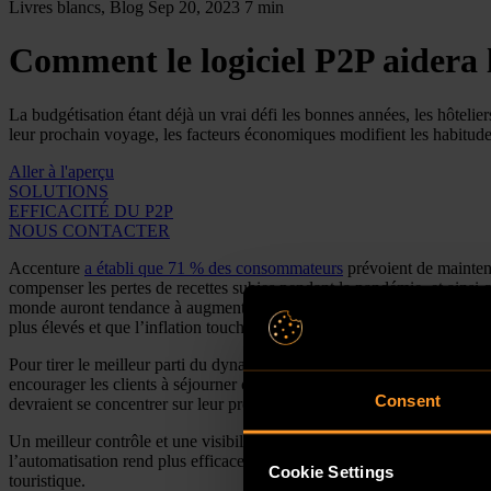
Livres blancs, Blog
Sep 20, 2023
7 min
Comment le logiciel P2P aidera l
La budgétisation étant déjà un vrai défi les bonnes années, les hôtelier
leur prochain voyage, les facteurs économiques modifient les habitudes
Aller à l'aperçu
SOLUTIONS
EFFICACITÉ DU P2P
NOUS CONTACTER
Accenture
a établi que 71 % des consommateurs
prévoient de mainteni
compenser les pertes de recettes subies pendant la pandémie, et ainsi 
monde auront tendance à augmenter de 3 % entre 2023 et 2024. Bien que 
plus élevés et que l’inflation touche les aliments, les boissons et l’éne
Pour tirer le meilleur parti du dynamisme stable du secteur touristique, 
encourager les clients à séjourner chez eux. Il leur faut inévitablemen
Consent
devraient se concentrer sur leur processus Procure-to-Pay (P2P) pour 
Un meilleur contrôle et une visibilité accrue ont une incidence positiv
l’automatisation rend plus efficace tout le processus P2P et accroît la 
Cookie Settings
touristique.