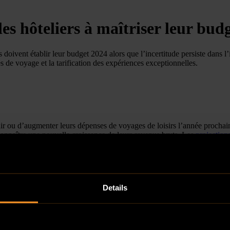
es hôteliers à maîtriser leur bud
s doivent établir leur budget 2024 alors que l’incertitude persiste dans l
 de voyage et la tarification des expériences exceptionnelles.
r ou d’augmenter leurs dépenses de voyages de loisirs l’année prochaine
connaître une nouvelle croissance de leurs revenus bruts. Les
projectio
les taux d’occupation et les tarifs journaliers moyens augmentent, les 
rgie, l’expansion des dépenses de voyage ne se répercute pas sur les résul
les hôteliers doivent investir davantage dans l’innovation de leur structur
t trouver de nouvelles manières de réduire les coûts, même si le prix des
Details
optimiser leur budget 2024.
e sur les coûts à plusieurs niveaux de l’entreprise. L’investissement dan
rentabilité des transactions et de la gestion des stocks. Les hôteliers so