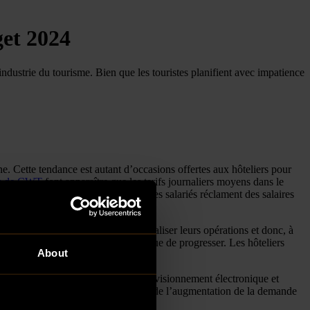
get 2024
’industrie du tourisme. Bien que les touristes planifient avec impatience
. Cette tendance est autant d’occasions offertes aux hôteliers pour
ns de CWT
font apparaître que les tarifs journaliers moyens dans le
coûts, eux, explosent. Alors que les salariés réclament des salaires
tats des hôteliers.
e interne, ce qui les aidera à rationaliser leurs opérations et donc, à
 marchandises et des services continue de progresser. Les hôteliers
About
s des solutions qui favorisent l’approvisionnement électronique et
nt ainsi assurés de profiter pleinement de l’augmentation de la demande