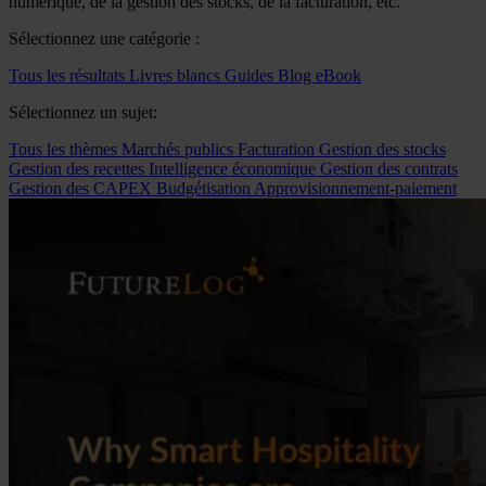
numérique, de la gestion des stocks, de la facturation, etc.
Sélectionnez une catégorie :
Tous les résultats
Livres blancs
Guides
Blog
eBook
Sélectionnez un sujet:
Tous les thèmes
Marchés publics
Facturation
Gestion des stocks
Gestion des recettes
Intelligence économique
Gestion des contrats
Gestion des CAPEX
Budgétisation
Approvisionnement-paiement