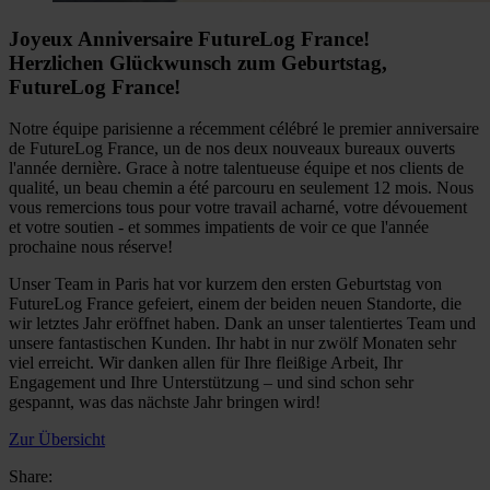
Joyeux Anniversaire FutureLog France!
Herzlichen Glückwunsch zum Geburtstag,
FutureLog France!
Notre équipe parisienne a récemment célébré le premier anniversaire
de FutureLog France, un de nos deux nouveaux bureaux ouverts
l'année dernière. Grace à notre talentueuse équipe et nos clients de
qualité, un beau chemin a été parcouru en seulement 12 mois. Nous
vous remercions tous pour votre travail acharné, votre dévouement
et votre soutien - et sommes impatients de voir ce que l'année
prochaine nous réserve!
Unser Team in Paris hat vor kurzem den ersten Geburtstag von
FutureLog France gefeiert, einem der beiden neuen Standorte, die
wir letztes Jahr eröffnet haben. Dank an unser talentiertes Team und
unsere fantastischen Kunden. Ihr habt in nur zwölf Monaten sehr
viel erreicht. Wir danken allen für Ihre fleißige Arbeit, Ihr
Engagement und Ihre Unterstützung – und sind schon sehr
gespannt, was das nächste Jahr bringen wird!
Zur Übersicht
Share: