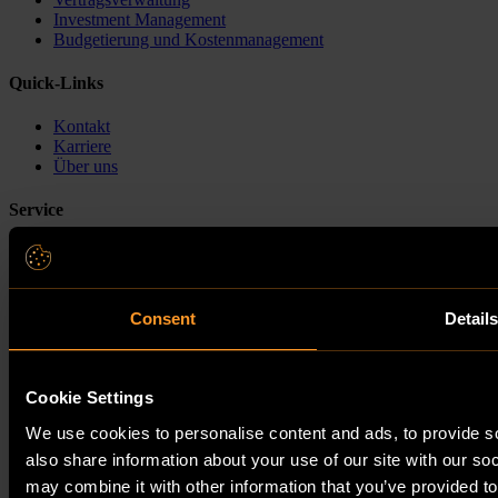
Investment Management
Budgetierung und Kostenmanagement
Quick-Links
Kontakt
Karriere
Über uns
Service
Ressourcen
Häufig gestellte Fragen
Help center
System Status Dashboard
Consent
Detail
LinkedIn
Deutsch
Cookie Settings
Verhaltenskodex für Mitarbeiter
We use cookies to personalise content and ads, to provide so
Verhaltenskodex für Geschäftspartner
also share information about your use of our site with our so
Datenschutz
may combine it with other information that you’ve provided to
Impressum