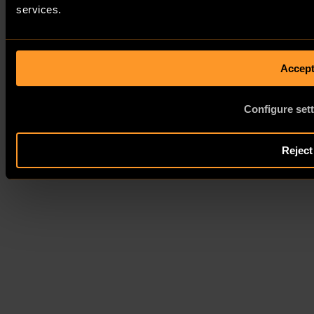
Haftungsausschluss
services.
Ⓒ 2026 FutureLog AG
Deutsch
Accep
Sprache auswählen
Configure set
English
Reject
Deutsch
Français