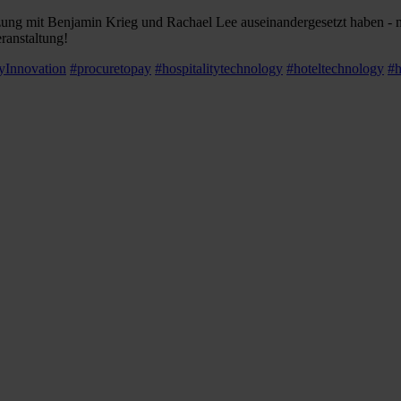
itzung mit Benjamin Krieg und Rachael Lee auseinandergesetzt haben 
ranstaltung!
tyInnovation
#procuretopay
#hospitalitytechnology
#hoteltechnology
#h