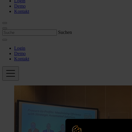
Login
Demo
Kontakt
Suchen
Login
Demo
Kontakt