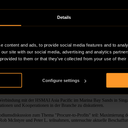
Details
e content and ads, to provide social media features and to analy
 our site with our social media, advertising and analytics partn
 provided to them or that they’ve collected from your use of their
Configure settings
 Verbindung mit der HSMAI Asia Pacific im Marina Bay Sands in Singap
ionen und Kooperationen in der Branche zu diskutieren.
diumsdiskussion zum Thema "Procure-to-Profits" teil: Maximierung der
 McIntyre und Peter L. teilnahmen, untersuchte aktuelle Beschaffung