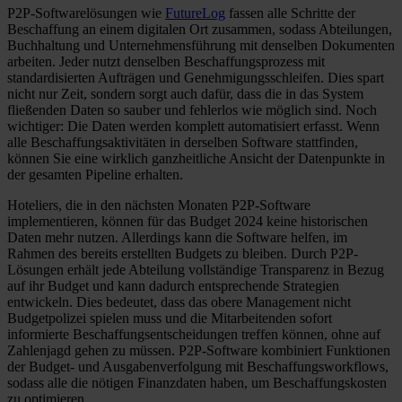
P2P-Softwarelösungen wie
FutureLog
fassen alle Schritte der
Beschaffung an einem digitalen Ort zusammen, sodass Abteilungen,
Buchhaltung und Unternehmensführung mit denselben Dokumenten
arbeiten. Jeder nutzt denselben Beschaffungsprozess mit
standardisierten Aufträgen und Genehmigungsschleifen. Dies spart
nicht nur Zeit, sondern sorgt auch dafür, dass die in das System
fließenden Daten so sauber und fehlerlos wie möglich sind. Noch
wichtiger: Die Daten werden komplett automatisiert erfasst. Wenn
alle Beschaffungsaktivitäten in derselben Software stattfinden,
können Sie eine wirklich ganzheitliche Ansicht der Datenpunkte in
der gesamten Pipeline erhalten.
Hoteliers, die in den nächsten Monaten P2P-Software
implementieren, können für das Budget 2024 keine historischen
Daten mehr nutzen. Allerdings kann die Software helfen, im
Rahmen des bereits erstellten Budgets zu bleiben. Durch P2P-
Lösungen erhält jede Abteilung vollständige Transparenz in Bezug
auf ihr Budget und kann dadurch entsprechende Strategien
entwickeln. Dies bedeutet, dass das obere Management nicht
Budgetpolizei spielen muss und die Mitarbeitenden sofort
informierte Beschaffungsentscheidungen treffen können, ohne auf
Zahlenjagd gehen zu müssen. P2P-Software kombiniert Funktionen
der Budget- und Ausgabenverfolgung mit Beschaffungsworkflows,
sodass alle die nötigen Finanzdaten haben, um Beschaffungskosten
zu optimieren.